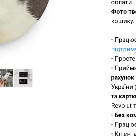
оплати.
Фото тв
кошику.
•
Працює 
підтрим
•
Просте
•
Прийма
рахунок
України 
та
карт
Revolut т.
•
Без ком
•
Працює 
•
Клієнта