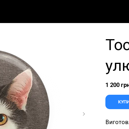
Toc
ул
1 200
грн
КУП
Виготовл