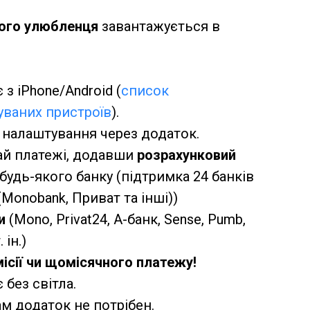
ого улюбленця
завантажується в
з iPhone/Android (
список
уваних пристроїв
).
 налаштування через додаток.
й платежі, додавши
розрахунковий
будь-якого банку (підтримка 24 банків
(Monobank, Приват та інші))
ки
(Mono, Privat24, A-банк, Sense, Pumb,
 ін.)
ісії чи щомісячного платежу!
без світла.
м додаток не потрібен.