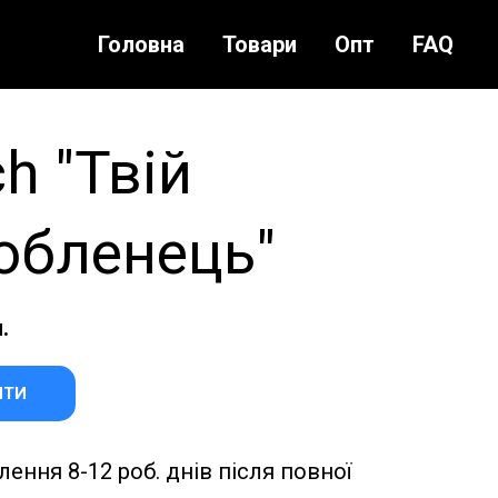
Головна
Товари
Опт
FAQ
h "Твій
юбленець"
.
ИТИ
ення 8-12 роб. днів після повної