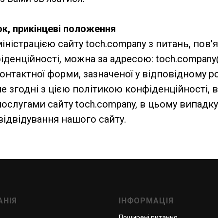
ок, прикінцеві положення
міністрацією сайту toch.company з питань, пов'
денційності, можна за адресою: toch.company
нтактної форми, зазначеної у відповідному ро
не згодні з цією політикою конфіденційності, 
ослугами сайту toch.company, в цьому випадку
відвідування нашого сайту.
АНІЯ
ІНФОРМАЦІЯ
Поширені питання