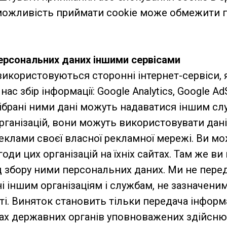
можливість приймати cookie може обмежити п
ерсональних даних іншими сервісами
використовуються сторонні інтернет-сервіси,
ас збір інформації: Google Analytics, Google Ad
Зібрані ними дані можуть надаватися іншим с
рганізацій, вони можуть використовувати дан
реклами своєї власної рекламної мережі. Ви м
годи цих організацій на їхніх сайтах. Там же в
д збору ними персональних даних. Ми не пере
і іншим організаціям і службам, не зазначеним 
і. Виняток становить тільки передача інформа
х державних органів уповноважених здійснюва