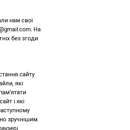
али нам свої
y@gmail.com. На
ніх без згоди
стання сайту
йли, які
пам'ятати
айт і які
наступному
чно зручнішим.
аузері