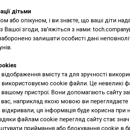
ації дітьми
ом або опікуном, і ви знаєте, що ваші діти над
ез Вашої згоди, зв'яжіться з нами: toch.compan
заборонено залишати особисті дані неповноліт
унів.
ookies
відображення вмісту та для зручності викори
 використовуємо cookie файли. Це невеликі фа
 вашому пристрої. Вони допомагають сайту за
вас, наприклад якою мовою ви переглядаєте с
 відкривали, ця інформація буде корисна при 
авдяки файлам cookie перегляд сайту стає зна
штувати приймання або блокування cookie в бр