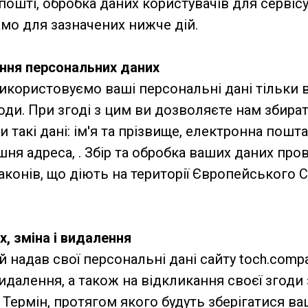
пошті, обробка даних користувачів для сервіс
само для зазначених нижче дій.
ання персональних даних
икористовуємо ваші персональні дані тільки в
оди. При згоді з цим ви дозволяєте нам збират
 такі дані: ім'я та прізвище, електронна пошт
ня адреса, . Збір та обробка ваших даних пр
аконів, що діють на території Європейського С
х, зміна і видалення
й надав свої персональні дані сайту toch.comp
видалення, а також на відкликання своєї згоди 
Термін, протягом якого будуть зберігатися ва