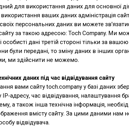
хідний для використання даних для основної ді
використання ваших даних адміністрація сайту
своїх персональних даних ви можете зв'язати
 сайту за такою адресою: Toch Company. Ми м
 особисті дані третій стороні тільки за ваш
ни були передані, то зміну даних в інших орган
ми, ми здійснити не можемо.
хнічних даних під час відвідування сайту
вання вами сайту toch.company у базі даних збе
 IP-адресу, час відвідування, налаштування бр
ему, а також інша технічна інформація, необхі
ображення вмісту сайту. За цими даними нам
особу відвідувача.