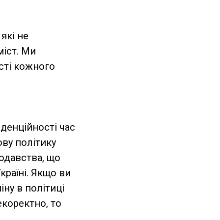
які не
міст. Ми
сті кожного
денційності час
ову політику
нодавства, що
країні. Якщо ви
іну в політиці
екоректно, то