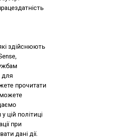
рацездатність
 які здійснюють
Sense,
лужбам
і для
ожете прочитати
и можете
даємо
у цій політиці
ції при
ти дані дії.