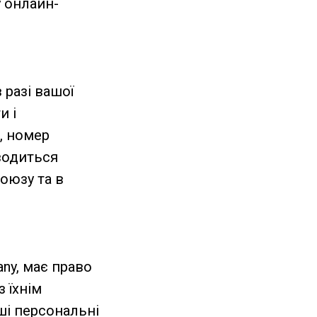
у онлайн-
 разі вашої
и і
а, номер
оводиться
оюзу та в
any, має право
з їхнім
ші персональні