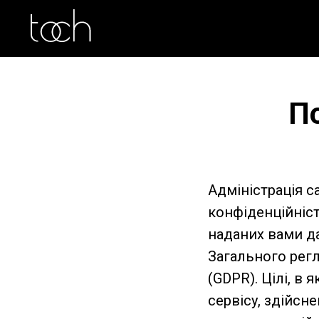
По
Адміністрація с
конфіденційніст
наданих вами да
Загального рег
(GDPR). Цілі, в
сервісу, здійсн