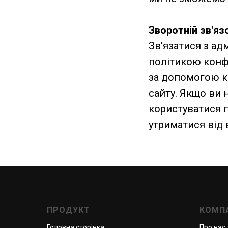
Зворотній зв'яз
Зв'язатися з ад
політикою конфі
за допомогою ко
сайту. Якщо ви 
користуватися п
утриматися від 
ПРОДУКТ
КОМП
Головна
сторінка
Про нас