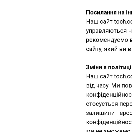
Посилання на ін
Наш сайт toch.c
управляються на
рекомендуємо в
сайту, який ви в
Зміни в політиц
Наш сайт toch.
від часу. Ми по
конфіденційност
стосується перс
залишили персон
конфіденційност
ми не зможемо з