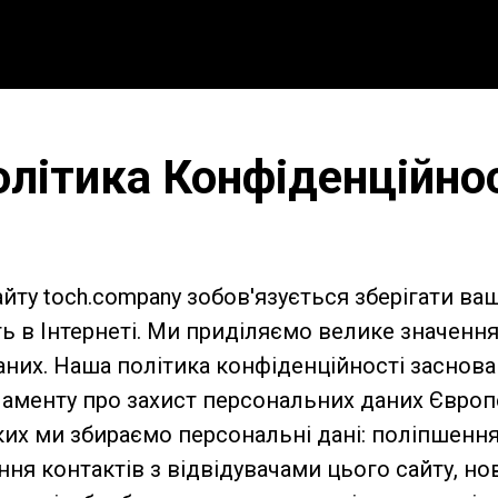
літика Конфіденційно
айту toch.company зобов'язується зберігати ва
ь в Інтернеті. Ми приділяємо велике значення
них. Наша політика конфіденційності заснова
ламенту про захист персональних даних Євро
 яких ми збираємо персональні дані: поліпшен
ення контактів з відвідувачами цього сайту, н