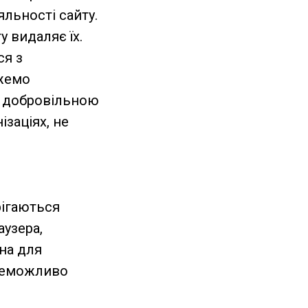
яльності сайту.
 видаляє їх.
ся з
ожемо
ою добровільною
ізаціях, не
рігаються
аузера,
дна для
 неможливо