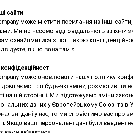
ші сайти
ompany може містити посилання на інші сайти, 
ми. Ми не несемо відповідальність за їхній з
ам ознайомитися з політикою конфіденційно
ідвідуєте, якщо вона там є.
і конфіденційності
company може оновлювати нашу політику конфі
відомляємо про будь-які зміни, розмістивши н
і на цій сторінці. Ми відстежуємо зміни зако
ональних даних у Європейському Союзі та в У
альні дані у нас, то ми сповістимо вас про зм
і. Якщо ваші персональні дані були введені н
 вами зв'язатися.