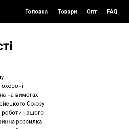
Головна
Товари
Опт
FAQ
сті
шу
 охороні
на на вимогах
пейського Союзу
ня роботи нашого
овинна розсилка