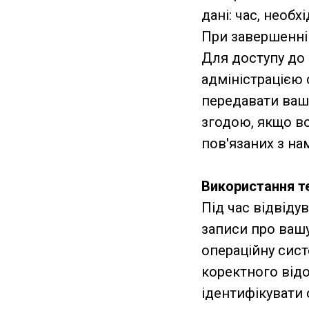
дані: час, необ
При завершенні 
Для доступу до 
адміністрацією
передавати ваші
згодою, якщо во
пов'язаних з на
Використання те
Під час відвіду
записи про вашу
операційну сист
коректного від
ідентифікувати 