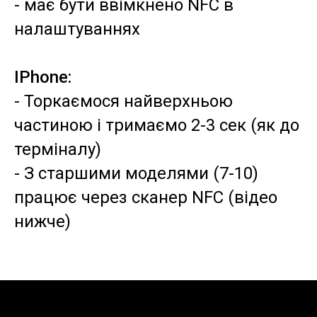
- має бути ввімкнено NFC в
налаштуваннях
IPhone:
- Торкаємося найверхньою
частиною і тримаємо 2-3 сек (як до
терміналу)
- З старшими моделями (7-10)
працює через сканер NFC (відео
нижче)